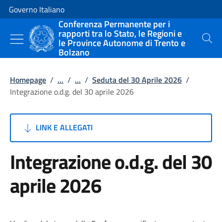
Vai al contenuto
Vai alla navigazione del sito
Governo Italiano
Conferenza Permanente per i
rapporti tra lo Stato, le Regioni e
le Province Autonome di Trento e
Cerca
Bolzano
Homepage
/
...
/
...
/
Seduta del 30 Aprile 2026
/
Integrazione o.d.g. del 30 aprile 2026
LINK E ALLEGATI
Integrazione o.d.g. del 30
aprile 2026