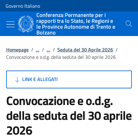
Vai al contenuto
Vai alla navigazione del sito
Governo Italiano
Conferenza Permanente per i
rapporti tra lo Stato, le Regioni e
le Province Autonome di Trento e
Cerca
Bolzano
Homepage
/
...
/
...
/
Seduta del 30 Aprile 2026
/
Convocazione e o.d.g. della seduta del 30 aprile 2026
LINK E ALLEGATI
Convocazione e o.d.g.
della seduta del 30 aprile
2026