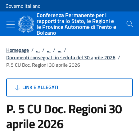
Vai al contenuto
Vai alla navigazione del sito
Governo Italiano
Conferenza Permanente per i
rapporti tra lo Stato, le Regioni e
le Province Autonome di Trento e
Cerca
Bolzano
Homepage
/
...
/
...
/
...
/
Documenti consegnati in seduta del 30 aprile 2026
/
P. 5 CU Doc. Regioni 30 aprile 2026
LINK E ALLEGATI
P. 5 CU Doc. Regioni 30
aprile 2026