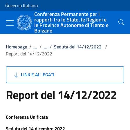
Vai al contenuto
Vai alla navigazione del sito
Governo Italiano
Conferenza Permanente per i
rapporti tra lo Stato, le Regioni e
le Province Autonome di Trento e
Cerca
Bolzano
Homepage
/
...
/
...
/
Seduta del 14/12/2022
/
Report del 14/12/2022
LINK E ALLEGATI
Report del 14/12/2022
Conferenza Unificata
Seduta del 14 dicembre 2022