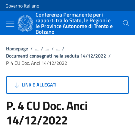
Vai al contenuto
Vai alla navigazione del sito
Governo Italiano
Conferenza Permanente per i
rapporti tra lo Stato, le Regioni e
le Province Autonome di Trento e
Cerca
Bolzano
Homepage
/
...
/
...
/
...
/
Documenti consegnati nella seduta 14/12/2022
/
P. 4 CU Doc. Anci 14/12/2022
LINK E ALLEGATI
P. 4 CU Doc. Anci
14/12/2022