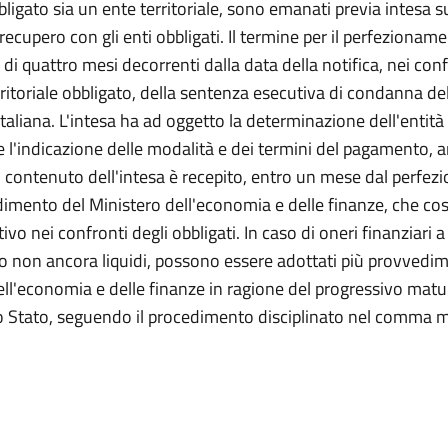
bligato sia un ente territoriale, sono emanati previa intesa s
recupero con gli enti obbligati. Il termine per il perfezionam
è di quattro mesi decorrenti dalla data della notifica, nei con
rritoriale obbligato, della sentenza esecutiva di condanna de
taliana. L'intesa ha ad oggetto la determinazione dell'entità
e l'indicazione delle modalità e dei termini del pagamento, 
Il contenuto dell'intesa è recepito, entro un mese dal perfe
imento del Ministero dell'economia e delle finanze, che cos
tivo nei confronti degli obbligati. In caso di oneri finanziari a
 o non ancora liquidi, possono essere adottati più provvedim
ell'economia e delle finanze in ragione del progressivo matu
lo Stato, seguendo il procedimento disciplinato nel comma