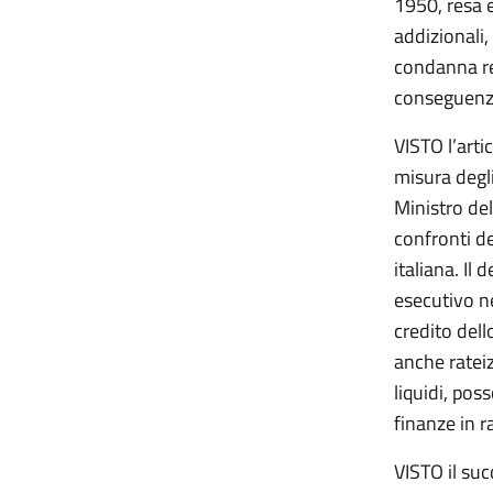
1950, resa e
addizionali,
condanna res
conseguenza
VISTO l’arti
misura degli
Ministro del
confronti de
italiana. Il
esecutivo ne
credito dell
anche rateiz
liquidi, pos
finanze in r
VISTO il suc