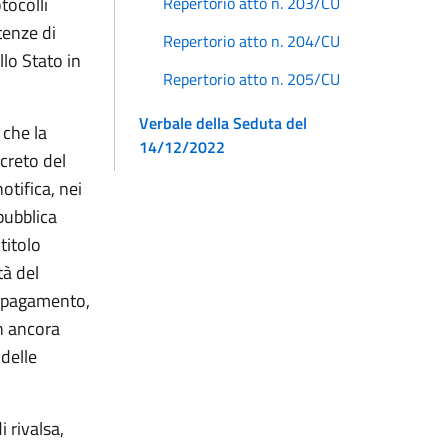
Repertorio atto n. 203/CU
tocolli
tenze di
Repertorio atto n. 204/CU
lo Stato in
Repertorio atto n. 205/CU
Verbale della Seduta del
 che la
14/12/2022
ecreto del
otifica, nei
pubblica
titolo
tà del
el pagamento,
on ancora
 delle
 rivalsa,