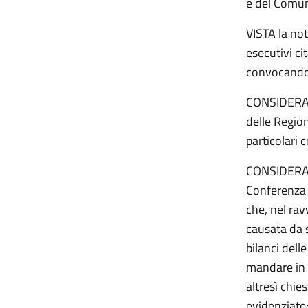
e del Comun
VISTA la no
esecutivi ci
convocando 
CONSIDERATO
delle Region
particolari 
CONSIDERATO
Conferenza U
che, nel rav
causata da 
bilanci dell
mandare in d
altresì chie
evidenziate