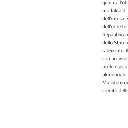
qualora l'ob
modalità di 
dell'intesa 
dell'ente te
Repubblica i
dello Stato 
rateizzato. 
con provved
titolo esecu
pluriennale
Ministero d
credito del