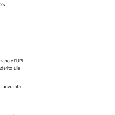
co;
zano e l’UPI
derito alla
a convocata