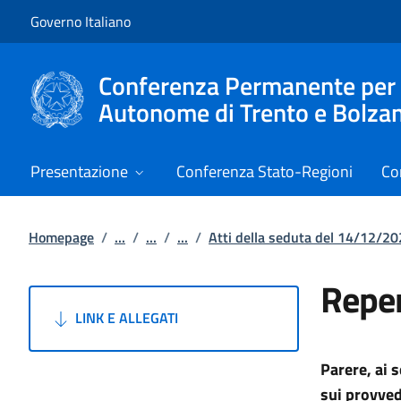
Vai al contenuto
Vai alla navigazione del sito
Governo Italiano
Conferenza Permanente per i r
Autonome di Trento e Bolza
Presentazione
Conferenza Stato-Regioni
Co
Homepage
/
...
/
...
/
...
/
Atti della seduta del 14/12/2
Reper
LINK E ALLEGATI
Parere, ai 
sui provvedi