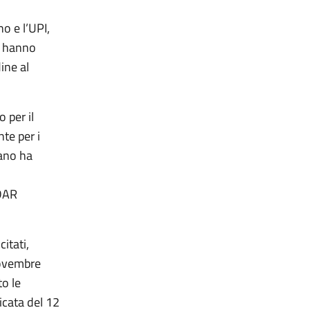
o e l’UPI,
, hanno
ine al
 per il
te per i
zano ha
 DAR
itati,
novembre
to le
icata del 12