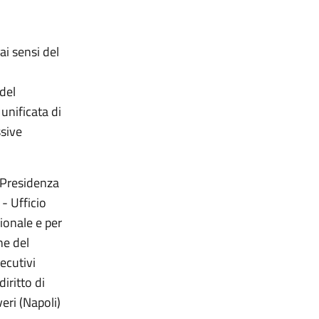
ai sensi del
del
unificata di
ssive
 Presidenza
 - Ufficio
ionale e per
ne del
ecutivi
diritto di
eri (Napoli)