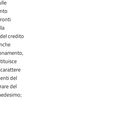
ulle
ento
fronti
lla
 del credito
anche
zionamento,
tituisce
 carattere
enti del
rare del
 medesimo;