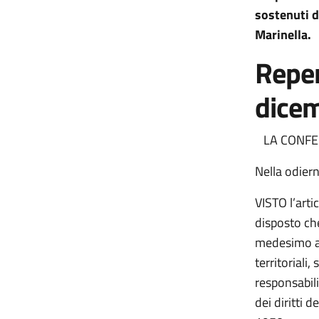
sostenuti d
Marinella.
Reper
dice
LA CONFER
Nella odier
VISTO l’art
disposto che
medesimo art
territoriali,
responsabili
dei diritti 