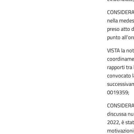
CONSIDERATO
nella medes
preso atto d
punto all’or
VISTA la no
coordinamen
rapporti tra
convocato l
successivame
0019359;
CONSIDERATO
discussa nu
2022, è stat
motivazioni