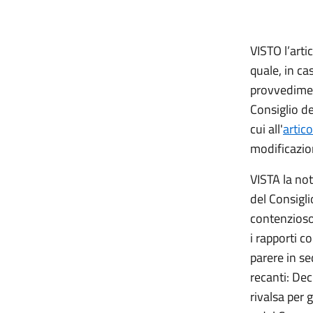
VISTO l’arti
quale, in ca
provvedimen
Consiglio de
cui all'
artic
modificazio
VISTA la no
del Consiglio
contenzioso 
i rapporti c
parere in s
recanti: Dec
rivalsa per 