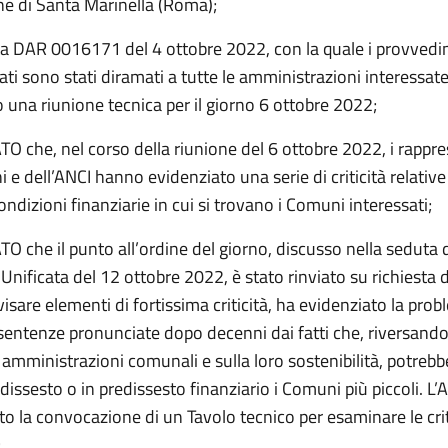
e di Santa Marinella (Roma);
ta DAR 0016171 del 4 ottobre 2022, con la quale i provvedi
tati sono stati diramati a tutte le amministrazioni interessate
una riunione tecnica per il giorno 6 ottobre 2022;
 che, nel corso della riunione del 6 ottobre 2022, i rappre
i e dell’ANCI hanno evidenziato una serie di criticità relative 
condizioni finanziarie in cui si trovano i Comuni interessati;
 che il punto all’ordine del giorno, discusso nella seduta d
nificata del 12 ottobre 2022, è stato rinviato su richiesta 
visare elementi di fortissima criticità, ha evidenziato la prob
sentenze pronunciate dopo decenni dai fatti che, riversando
e amministrazioni comunali e sulla loro sostenibilità, potreb
issesto o in predissesto finanziario i Comuni più piccoli. L’
sto la convocazione di un Tavolo tecnico per esaminare le crit
;