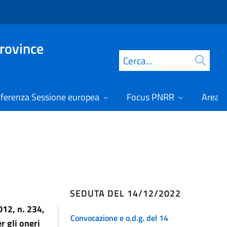
Province
Cerca
ferenza Sessione europea
Focus PNRR
Area r
SEDUTA DEL 14/12/2022
012, n. 234
,
Convocazione e o.d.g. del 14
r gli oneri