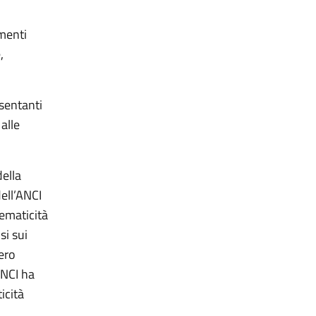
menti
,
sentanti
alle
ella
dell’ANCI
lematicità
si sui
bero
ANCI ha
icità