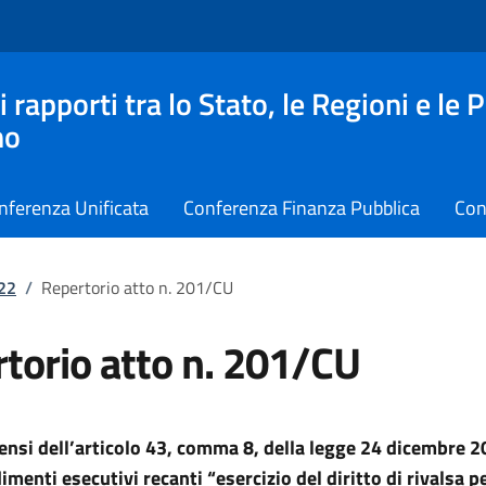
apporti tra lo Stato, le Regioni e le 
no
nferenza Unificata
Conferenza Finanza Pubblica
Con
022
/
Repertorio atto n. 201/CU
torio atto n. 201/CU
sensi dell’articolo 43, comma 8,
della legge 24 dicembre 2
menti esecutivi recanti “esercizio del diritto di rivalsa pe