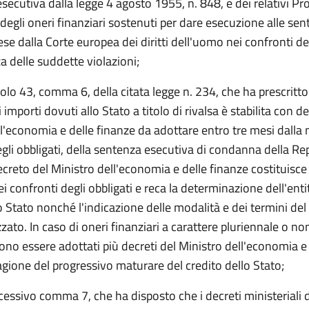
secutiva dalla legge 4 agosto 1955, n. 848, e dei relativi Pro
 degli oneri finanziari sostenuti per dare esecuzione alle sen
e dalla Corte europea dei diritti dell'uomo nei confronti del
 delle suddette violazioni;
colo 43, comma 6, della citata legge n. 234, che ha prescritto
 importi dovuti allo Stato a titolo di rivalsa è stabilita con d
l'economia e delle finanze da adottare entro tre mesi dalla n
gli obbligati, della sentenza esecutiva di condanna della Re
 decreto del Ministro dell'economia e delle finanze costituisce 
i confronti degli obbligati e reca la determinazione dell'enti
o Stato nonché l'indicazione delle modalità e dei termini d
zato. In caso di oneri finanziari a carattere pluriennale o n
sono essere adottati più decreti del Ministro dell'economia e
agione del progressivo maturare del credito dello Stato;
cessivo comma 7, che ha disposto che i decreti ministeriali di