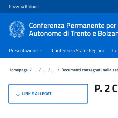
Vai al contenuto
Vai alla navigazione del sito
Governo Italiano
Conferenza Permanente per i r
Autonome di Trento e Bolza
Presentazione
Conferenza Stato-Regioni
Co
Homepage
/
...
/
...
/
...
/
Documenti consegnati nella s
P. 2 
LINK E ALLEGATI