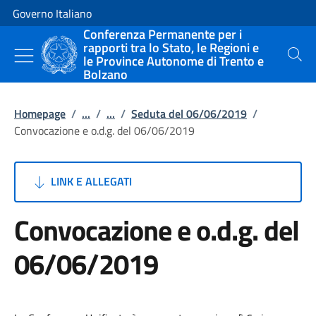
Vai al contenuto
Vai alla navigazione del sito
Governo Italiano
Conferenza Permanente per i
rapporti tra lo Stato, le Regioni e
le Province Autonome di Trento e
Cerca
Bolzano
Homepage
/
...
/
...
/
Seduta del 06/06/2019
/
Convocazione e o.d.g. del 06/06/2019
LINK E ALLEGATI
Convocazione e o.d.g. del
06/06/2019