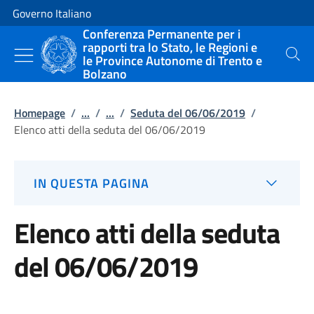
Vai al contenuto
Vai alla navigazione del sito
Governo Italiano
Conferenza Permanente per i
rapporti tra lo Stato, le Regioni e
le Province Autonome di Trento e
Cerca
Bolzano
Homepage
/
...
/
...
/
Seduta del 06/06/2019
/
Elenco atti della seduta del 06/06/2019
IN QUESTA PAGINA
Elenco atti della seduta
del 06/06/2019