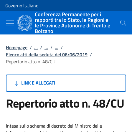
Vai al contenuto
Vai alla navigazione del sito
Governo Italiano
Conferenza Permanente per i
rapporti tra lo Stato, le Regioni e
le Province Autonome di Trento e
Cerca
Bolzano
Homepage
/
...
/
...
/
...
/
Elenco atti della seduta del 06/06/2019
/
Repertorio atto n. 48/CU
LINK E ALLEGATI
Repertorio atto n. 48/CU
Intesa sullo schema di decreto del Ministro delle