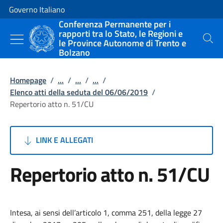
Vai al contenuto
Vai alla navigazione del sito
Governo Italiano
Conferenza Permanente per i
rapporti tra lo Stato, le Regioni e
le Province Autonome di Trento e
Cerca
Bolzano
Homepage
/
...
/
...
/
...
/
Elenco atti della seduta del 06/06/2019
/
Repertorio atto n. 51/CU
LINK E ALLEGATI
Repertorio atto n. 51/CU
Intesa, ai sensi dell’articolo 1, comma 251, della legge 27