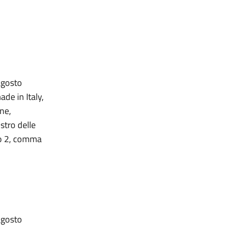
 agosto
de in Italy,
one,
istro delle
olo 2, comma
 agosto