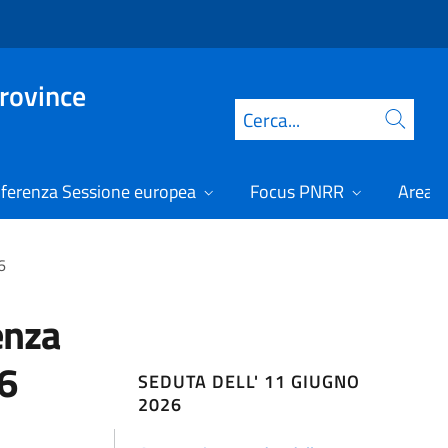
Province
Cerca
ferenza Sessione europea
Focus PNRR
Area r
6
enza
26
SEDUTA DELL' 11 GIUGNO
2026