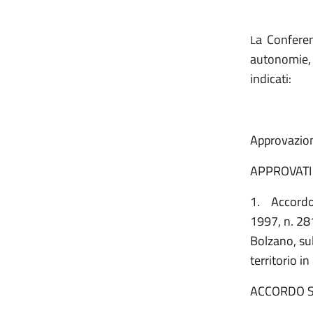
a Conferen
L
autonomie, 
indicati:
Approvazion
APPROVATI
1.
Accordo,
1997, n. 281
Bolzano, su
territorio in
ACCORDO S