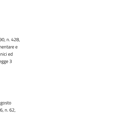
90, n. 428,
imentare e
nici ed
legge 3
 agosto
6, n. 62,