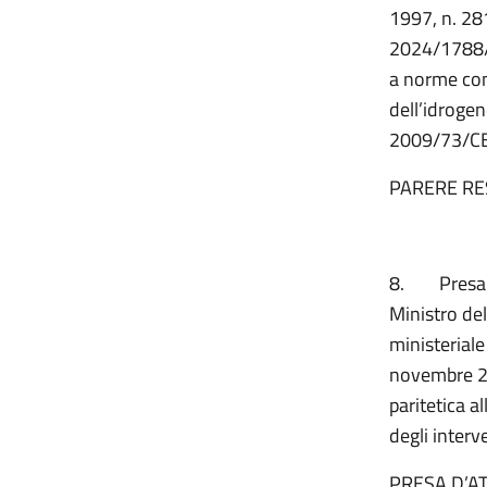
1997, n. 281
2024/1788/U
a norme comu
dell’idrogen
2009/73/CE
PARERE RE
8.
Presa 
Ministro dell
ministeriale
novembre 20
paritetica a
degli interv
PRESA D’A