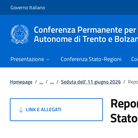
Vai al contenuto
Vai alla navigazione del sito
Governo Italiano
Conferenza Permanente per i r
Autonome di Trento e Bolza
Presentazione
Conferenza Stato-Regioni
Co
Homepage
/
...
/
...
/
Seduta dell' 11 giugno 2026
/
Repo
Repor
LINK E ALLEGATI
Stato