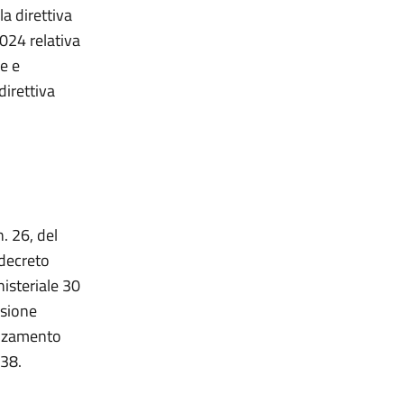
a direttiva
024 relativa
e e
direttiva
n. 26, del
 decreto
isteriale 30
ssione
vanzamento
338.