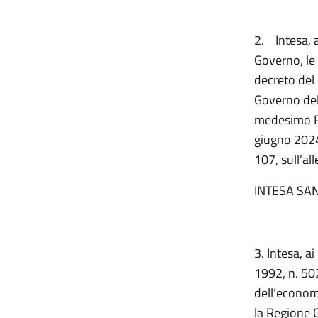
2.
Intesa, 
Governo, le
decreto del
Governo dell
medesimo Pi
giugno 2024,
107, sull’a
INTESA SAN
3. Intesa, a
1992, n. 502
dell’econom
la Regione C