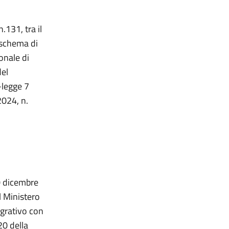
.131, tra il
 schema di
onale di
del
-legge 7
2024, n.
30 dicembre
l Ministero
egrativo con
20 della