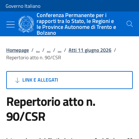
Vai al contenuto
Vai alla navigazione del sito
Governo Italiano
Conferenza Permanente per i
rapporti tra lo Stato, le Regioni e
le Province Autonome di Trento e
Cerca
Bolzano
Homepage
/
...
/
...
/
...
/
Atti 11 giugno 2026
/
Repertorio atto n. 90/CSR
LINK E ALLEGATI
Repertorio atto n.
90/CSR