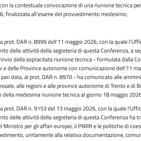
con la contestuale convocazione di una riunione tecnica per
, finalizzata all’esame del provvedimento medesimo;
a prot. DAR n. 8999 dell’11 maggio 2026, con la quale l’Uffic
o delle attività della segreteria di questa Conferenza, a se
 rinvio della sopracitata riunione tecnica - formulata dalla 
ni e delle Province autonome con comunicazione dell’11 m
n pari data, al prot. DAR n. 8970 - ha comunicato alle ammini
ressate, alle regioni e alle province autonome di Trento e di B
o della medesima riunione tecnica al giorno 18 maggio 2026
a prot. DAR n. 9153 del 13 maggio 2026, con la quale l’Uffici
to delle attività della segreteria di questa Conferenza ha 
el Ministro per gli affari europei, il PNRR e le politiche di coes
vedimento, unitamente alla relativa documentazione, comu