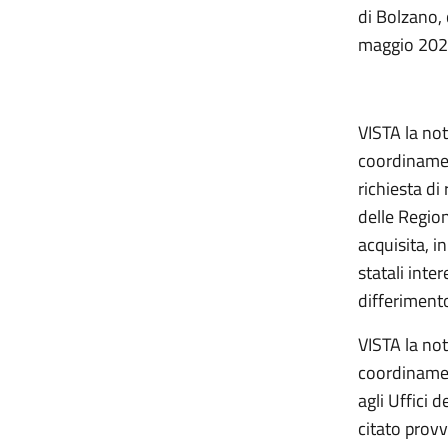
di Bolzano, 
maggio 2026
VISTA la not
coordinament
richiesta di
delle Regio
acquisita, i
statali inte
differiment
VISTA la not
coordinamen
agli Uffici d
citato prov