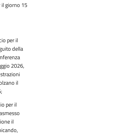
 il giorno 15
io per il
guito della
Conferenza
aggio 2026,
strazioni
olzano il
;
o per il
trasmesso
ione il
nicando,