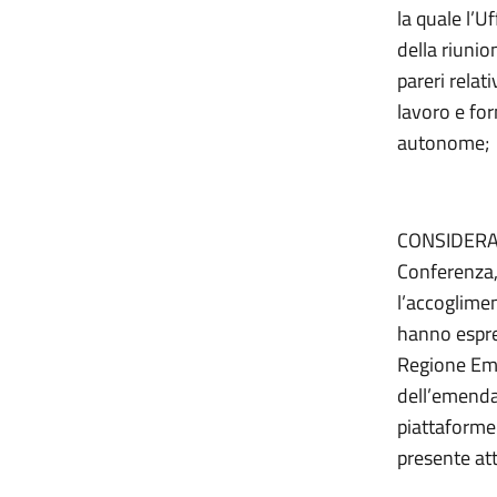
la quale l’Uf
della riuni
pareri rela
lavoro e fo
autonome;
CONSIDERATO
Conferenza, 
l’accoglimen
hanno espre
Regione Emi
dell’emendam
piattaforme
presente att