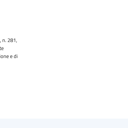
, n. 281,
te
ione e di