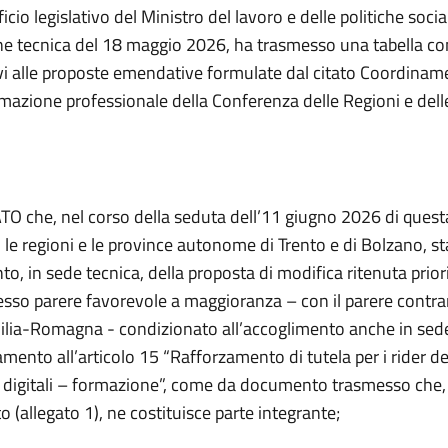
ficio legislativo del Ministro del lavoro e delle politiche socia
one tecnica del 18 maggio 2026, ha trasmesso una tabella co
tivi alle proposte emendative formulate dal citato Coordinam
rmazione professionale della Conferenza delle Regioni e del
 che, nel corso della seduta dell’11 giugno 2026 di quest
le regioni e le province autonome di Trento e di Bolzano, s
to, in sede tecnica, della proposta di modifica ritenuta priori
sso parere favorevole a maggioranza – con il parere contrar
lia-Romagna - condizionato all’accoglimento anche in sede
ento all’articolo 15 “Rafforzamento di tutela per i rider de
 digitali – formazione”, come da documento trasmesso che, 
o (allegato 1), ne costituisce parte integrante;