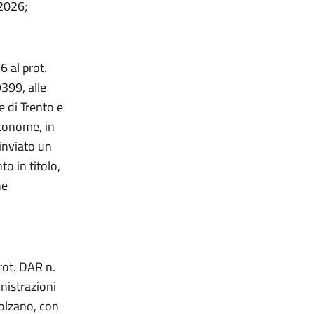
 2026;
 al prot.
399, alle
e di Trento e
utonome, in
inviato un
o in titolo,
ne
rot. DAR n.
nistrazioni
Bolzano, con