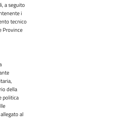
li, a seguito
ntenente i
ento tecnico
le Province
a
tante
taria,
io della
 politica
lle
allegato al