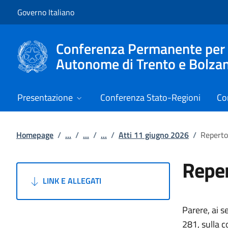
Vai al contenuto
Vai alla navigazione del sito
Governo Italiano
Conferenza Permanente per i r
Autonome di Trento e Bolza
Presentazione
Conferenza Stato-Regioni
Co
Homepage
/
...
/
...
/
...
/
Atti 11 giugno 2026
/
Reperto
Reper
LINK E ALLEGATI
Parere, ai s
281, sulla c