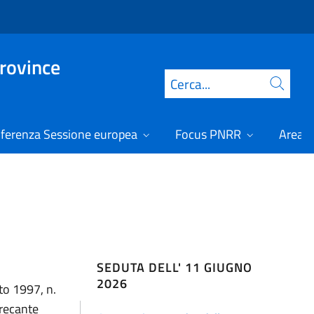
Province
Cerca
ferenza Sessione europea
Focus PNRR
Area r
SEDUTA DELL' 11 GIUGNO
2026
sto 1997, n.
 recante