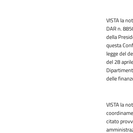
VISTA la not
DAR n. 8850,
della Presid
questa Conf
legge del de
del 28 april
Dipartiment
delle finanz
VISTA la not
coordinament
citato prov
amministrazi