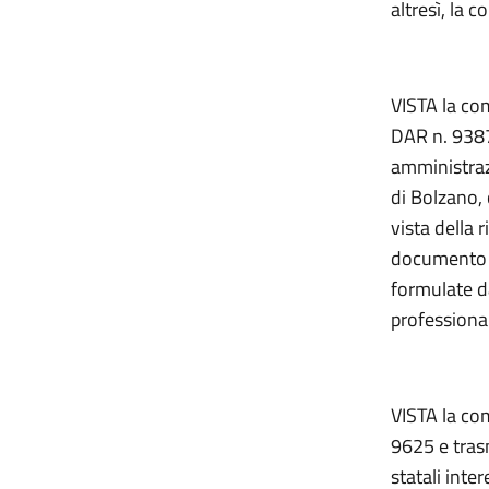
altresì, la 
VISTA la co
DAR n. 9387
amministrazi
di Bolzano,
vista della 
documento c
formulate d
professiona
VISTA la com
9625 e tras
statali inte