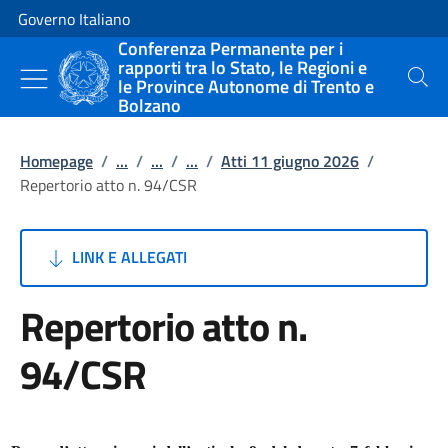
Vai al contenuto
Vai alla navigazione del sito
Governo Italiano
Conferenza Permanente per i
rapporti tra lo Stato, le Regioni e
le Province Autonome di Trento e
Cerca
Bolzano
Homepage
/
...
/
...
/
...
/
Atti 11 giugno 2026
/
Repertorio atto n. 94/CSR
LINK E ALLEGATI
Repertorio atto n.
94/CSR