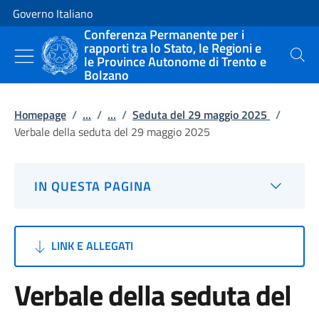
Vai al contenuto
Vai alla navigazione del sito
Governo Italiano
Conferenza Permanente per i
rapporti tra lo Stato, le Regioni e
le Province Autonome di Trento e
Cerca
Bolzano
Homepage
/
...
/
...
/
Seduta del 29 maggio 2025
/
Verbale della seduta del 29 maggio 2025
IN QUESTA PAGINA
LINK E ALLEGATI
Verbale della seduta del