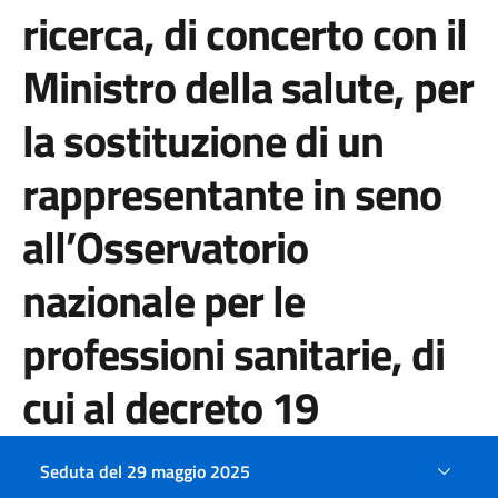
ricerca, di concerto con il
Ministro della salute, per
la sostituzione di un
rappresentante in seno
all’Osservatorio
nazionale per le
professioni sanitarie, di
cui al decreto 19
febbraio 2009 del
Seduta del 29 maggio 2025