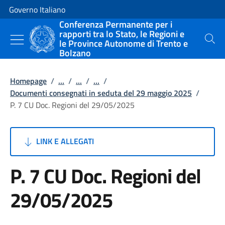
Vai al contenuto
Vai alla navigazione del sito
Governo Italiano
Conferenza Permanente per i
rapporti tra lo Stato, le Regioni e
le Province Autonome di Trento e
Cerca
Bolzano
Homepage
/
...
/
...
/
...
/
Documenti consegnati in seduta del 29 maggio 2025
/
P. 7 CU Doc. Regioni del 29/05/2025
LINK E ALLEGATI
P. 7 CU Doc. Regioni del
29/05/2025