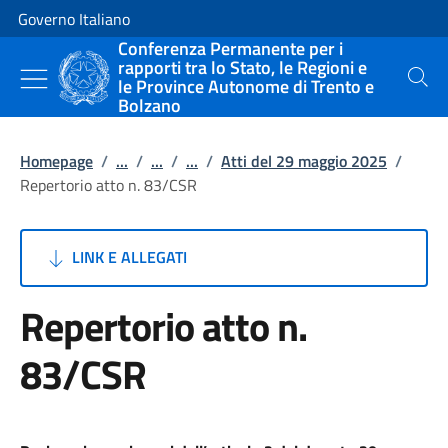
Vai al contenuto
Vai alla navigazione del sito
Governo Italiano
Conferenza Permanente per i
rapporti tra lo Stato, le Regioni e
le Province Autonome di Trento e
Cerca
Bolzano
Homepage
/
...
/
...
/
...
/
Atti del 29 maggio 2025
/
Repertorio atto n. 83/CSR
LINK E ALLEGATI
Repertorio atto n.
83/CSR