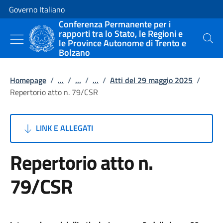
Vai al contenuto
Vai alla navigazione del sito
Governo Italiano
Conferenza Permanente per i
rapporti tra lo Stato, le Regioni e
le Province Autonome di Trento e
Cerca
Bolzano
Homepage
/
...
/
...
/
...
/
Atti del 29 maggio 2025
/
Repertorio atto n. 79/CSR
LINK E ALLEGATI
Repertorio atto n.
79/CSR