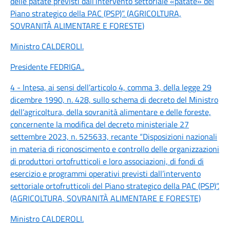
delle patate previsti dall’intervento settoriale «patate» del
Piano strategico della PAC (PSP)”. (AGRICOLTURA,
SOVRANITÀ ALIMENTARE E FORESTE)
Ministro CALDEROLI
.
Presidente FEDRIGA
..
4 - Intesa, ai sensi dell’articolo 4, comma 3, della legge 29
dicembre 1990, n. 428, sullo schema di decreto del Ministro
dell’agricoltura, della sovranità alimentare e delle foreste,
concernente la modifica del decreto ministeriale 27
settembre 2023, n. 525633, recante “Disposizioni nazionali
in materia di riconoscimento e controllo delle organizzazioni
di produttori ortofrutticoli e loro associazioni, di fondi di
esercizio e programmi operativi previsti dall’intervento
settoriale ortofrutticoli del Piano strategico della PAC (PSP)”.
(AGRICOLTURA, SOVRANITÀ ALIMENTARE E FORESTE)
Ministro CALDEROLI
.