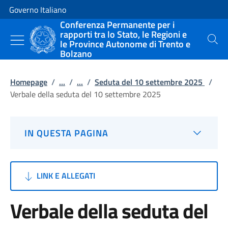
Vai al contenuto
Vai alla navigazione del sito
Governo Italiano
Conferenza Permanente per i
rapporti tra lo Stato, le Regioni e
le Province Autonome di Trento e
Cerca
Bolzano
Homepage
/
...
/
...
/
Seduta del 10 settembre 2025
/
Verbale della seduta del 10 settembre 2025
IN QUESTA PAGINA
LINK E ALLEGATI
Verbale della seduta del