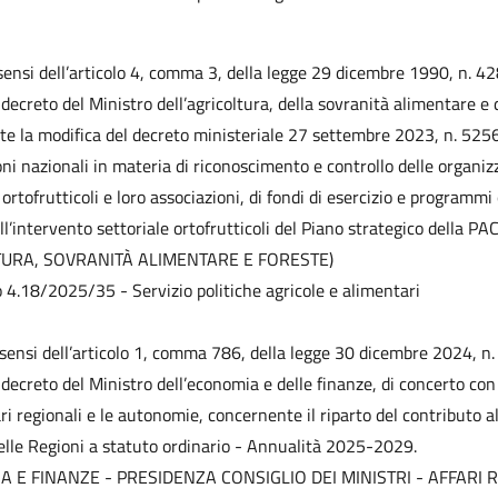
 sensi dell’articolo 4, comma 3, della legge 29 dicembre 1990, n. 42
decreto del Ministro dell’agricoltura, della sovranità alimentare e d
e la modifica del decreto ministeriale 27 settembre 2023, n. 525
oni nazionali in materia di riconoscimento e controllo delle organizz
ortofrutticoli e loro associazioni, di fondi di esercizio e programmi
ll’intervento settoriale ortofrutticoli del Piano strategico della PAC
TURA, SOVRANITÀ ALIMENTARE E FORESTE)
o 4.18/2025/35 - Servizio politiche agricole e alimentari
 sensi dell’articolo 1, comma 786, della legge 30 dicembre 2024, n.
decreto del Ministro dell’economia e delle finanze, di concerto con 
ari regionali e le autonomie, concernente il riparto del contributo a
elle Regioni a statuto ordinario - Annualità 2025-2029.
 E FINANZE - PRESIDENZA CONSIGLIO DEI MINISTRI - AFFARI 