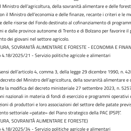
 Ministro dell’agricoltura, della sovranità alimentare e delle forest
n il Ministro dell’economia e delle finanze, recante i criteri e le m
ne delle risorse del Fondo destinato al cofinanziamento di programm
oni e dalle province autonome di Trento e di Bolzano per favorire il
to dei giovani nel settore agricolo.
TURA, SOVRANITÀ ALIMENTARE E FORESTE - ECONOMIA E FINAN
o 4.18/2025/21 - Servizio politiche agricole e alimentari
 sensi dell’articolo 4, comma 3, della legge 29 dicembre 1990, n. 42
decreto del Ministro dell’agricoltura, della sovranità alimentare e d
e la modifica del decreto ministeriale 27 settembre 2023, n. 525
oni nazionali in materia di fondi di esercizio e programmi operativi 
ioni di produttori e loro associazioni del settore delle patate previs
vento settoriale «patate» del Piano strategico della PAC (PSP)”.
TURA, SOVRANITÀ ALIMENTARE E FORESTE)
o 4.18/2025/34 - Servizio politiche agricole e alimentari