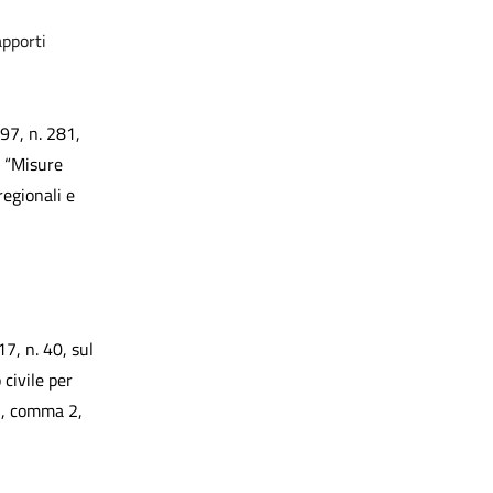
apporti
997, n. 281,
e “Misure
regionali e
7, n. 40, sul
civile per
 7, comma 2,