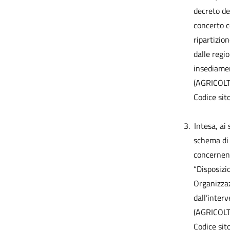
decreto del
concerto co
ripartizio
dalle regi
insediamen
(AGRICOL
Codice sit
3.
Intesa, ai
schema di 
concernent
“Disposizi
Organizzaz
dall’inter
(AGRICOL
Codice sit