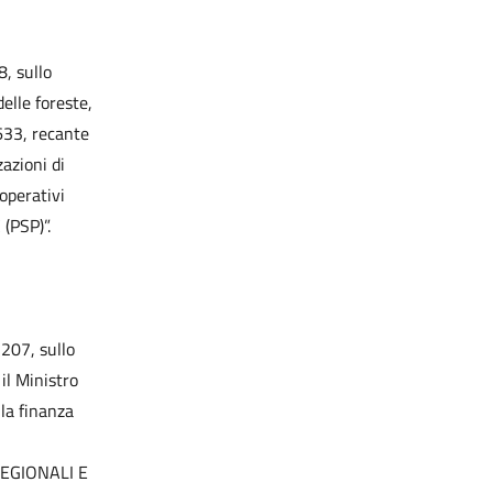
8, sullo
elle foreste,
633, recante
azioni di
 operativi
 (PSP)”.
 207, sullo
il Ministro
lla finanza
REGIONALI E