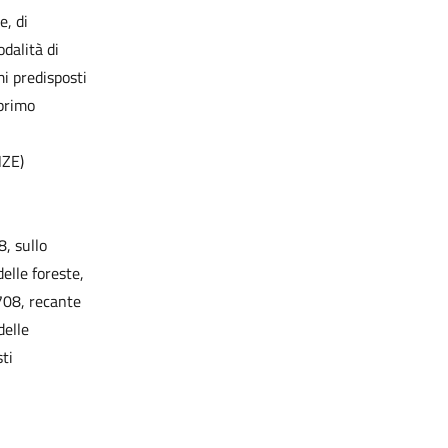
e, di
odalità di
i predisposti
 primo
ZE)
8, sullo
elle foreste,
708, recante
delle
ti