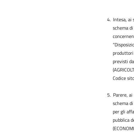
4.
Intesa, ai
schema di 
concernent
“Disposizi
produttori 
previsti da
(AGRICOL
Codice sit
5.
Parere, ai
schema di 
per gli aff
pubblica d
(ECONOMIA