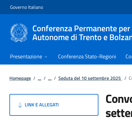
Vai al contenuto
Vai alla navigazione del sito
Governo Italiano
Conferenza Permanente per i r
Autonome di Trento e Bolza
Presentazione
Conferenza Stato-Regioni
Co
Homepage
/
...
/
...
/
Seduta del 10 settembre 2025
/
C
Convo
LINK E ALLEGATI
sett