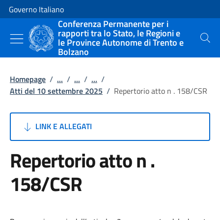
Vai al contenuto
Vai alla navigazione del sito
Governo Italiano
Conferenza Permanente per i
rapporti tra lo Stato, le Regioni e
le Province Autonome di Trento e
Cerca
Bolzano
Homepage
/
...
/
...
/
...
/
Atti del 10 settembre 2025
/
Repertorio atto n . 158/CSR
LINK E ALLEGATI
Repertorio atto n .
158/CSR