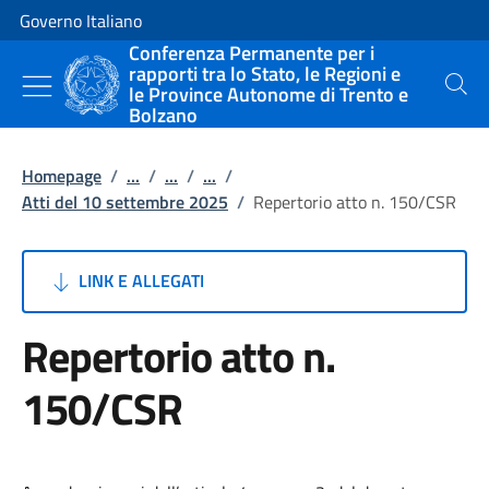
Vai al contenuto
Vai alla navigazione del sito
Governo Italiano
Conferenza Permanente per i
rapporti tra lo Stato, le Regioni e
le Province Autonome di Trento e
Cerca
Bolzano
Homepage
/
...
/
...
/
...
/
Atti del 10 settembre 2025
/
Repertorio atto n. 150/CSR
LINK E ALLEGATI
Repertorio atto n.
150/CSR