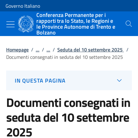
Vai al contenuto
Vai alla navigazione del sito
Governo Italiano
Conferenza Permanente per i
rapporti tra lo Stato, le Regioni e
le Province Autonome di Trento e
Cerca
Bolzano
Homepage
/
...
/
...
/
Seduta del 10 settembre 2025
/
Documenti consegnati in seduta del 10 settembre 2025
IN QUESTA PAGINA
Documenti consegnati in
seduta del 10 settembre
2025