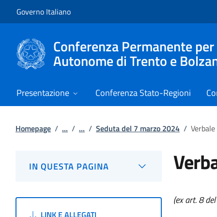
Vai al contenuto
Vai alla navigazione del sito
Governo Italiano
Conferenza Permanente per i r
Autonome di Trento e Bolza
Presentazione
Conferenza Stato-Regioni
Co
Homepage
/
...
/
...
/
Seduta del 7 marzo 2024
/
Verbale
Verba
IN QUESTA PAGINA
(ex art. 8 de
LINK E ALLEGATI