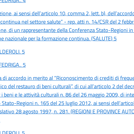
FEDRIGA.. 4
ione, ai sensi dell’articolo 10, comma 2, lett. b), dell’accord
ontinua nel settore salute” - rep. atti n. 14/CSR del 2 febb
one, di un rappresentante della Conferenza Stato-Regioni in
 nazionale per la formazione continua. (SALUTE) 5
ALDEROLI. 5
FEDRIGA.. 5
 di accordo in merito al “Riconoscimento di crediti di frequ
ico del restauro di beni culturali”, di cui all’articolo 2 del dec
 i beni e le attività culturali n. 86 del 26 maggio 2009, di in
 Stato-Regioni n. 165 del 25 luglio 2012, ai sensi dell’artico
islativo 28 agosto 1997, n. 281. (REGIONI E PROVINCE AU
5
ALDEROLI. 5