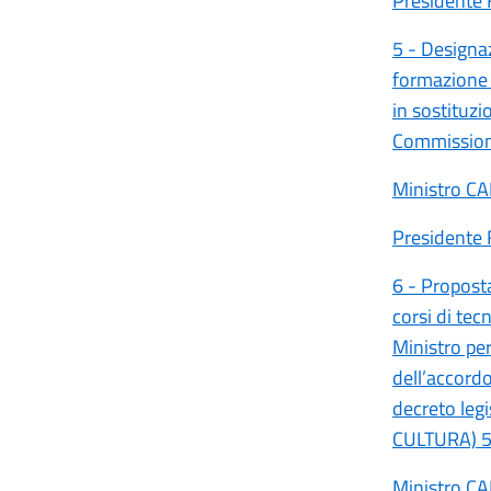
Presidente 
5 - Designaz
formazione c
in sostituzi
Commissione
Ministro C
Presidente 
6 - Proposta
corsi di tecn
Ministro per
dell’accordo
decreto leg
CULTURA) 
Ministro C