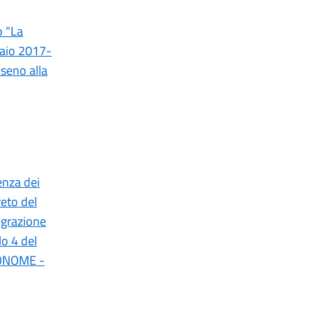
o “La
raio 2017-
 seno alla
enza dei
reto del
tegrazione
lo 4 del
TONOME -