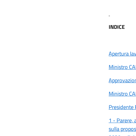
INDICE
Apertura la
Ministro C
Approvazion
Ministro C
Presidente 
1 - Parere, 
sulla prop