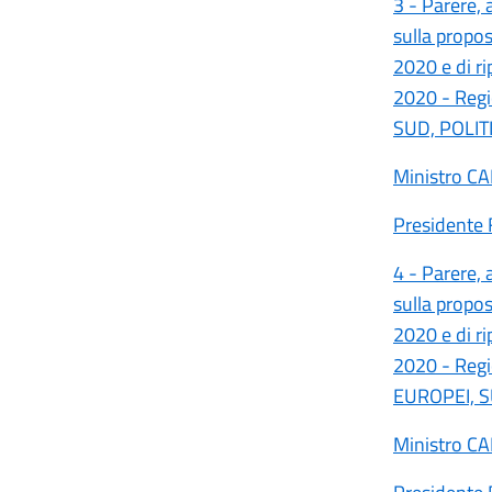
3 - Parere, 
sulla prop
2020 e di r
2020 - Reg
SUD, POLIT
Ministro C
Presidente 
4 - Parere, 
sulla prop
2020 e di r
2020 - Reg
EUROPEI, S
Ministro C