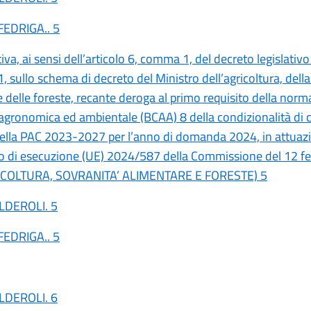
FEDRIGA.. 5
iva, ai sensi dell’articolo 6, comma 1, del decreto legislativ
, sullo schema di decreto del Ministro dell’agricoltura, dell
e delle foreste, recante deroga al primo requisito della nor
agronomica ed ambientale (BCAA) 8 della condizionalità di c
della PAC 2023-2027 per l’anno di domanda 2024, in attuaz
 di esecuzione (UE) 2024/587 della Commissione del 12 fe
ICOLTURA, SOVRANITA’ ALIMENTARE E FORESTE) 5
ALDEROLI. 5
FEDRIGA.. 5
ALDEROLI. 6