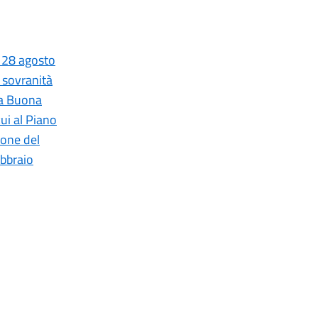
o 28 agosto
a sovranità
ma Buona
ui al Piano
ione del
bbraio