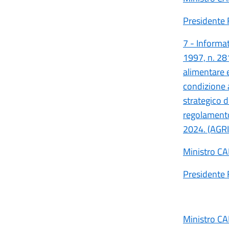
Presidente 
7 - Informat
1997, n. 281
alimentare 
condizione 
strategico 
regolamento
2024. (AGR
Ministro C
Presidente 
Ministro C