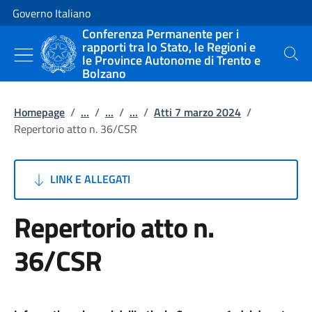
Vai al contenuto
Vai alla navigazione del sito
Governo Italiano
Conferenza Permanente per i
rapporti tra lo Stato, le Regioni e
le Province Autonome di Trento e
Cerca
Bolzano
Homepage
/
...
/
...
/
...
/
Atti 7 marzo 2024
/
Repertorio atto n. 36/CSR
LINK E ALLEGATI
Repertorio atto n.
36/CSR