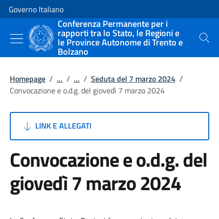
Vai al contenuto
Vai alla navigazione del sito
Governo Italiano
Conferenza Permanente per i
rapporti tra lo Stato, le Regioni e
le Province Autonome di Trento e
Cerca
Bolzano
Homepage
/
...
/
...
/
Seduta del 7 marzo 2024
/
Convocazione e o.d.g. del giovedì 7 marzo 2024
LINK E ALLEGATI
Convocazione e o.d.g. del
giovedì 7 marzo 2024