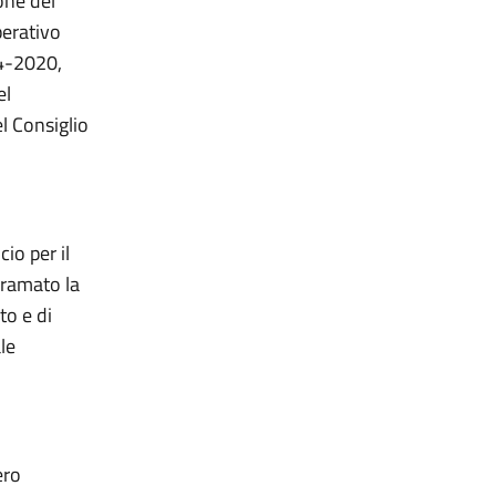
one del
perativo
4-2020,
el
el Consiglio
io per il
iramato la
to e di
le
ero