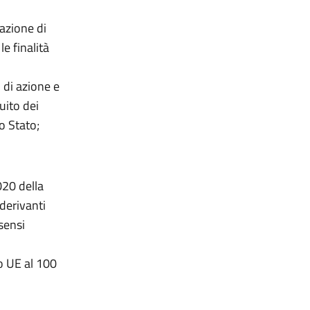
uazione di
e finalità
 di azione e
uito dei
o Stato;
20 della
derivanti
sensi
o UE al 100