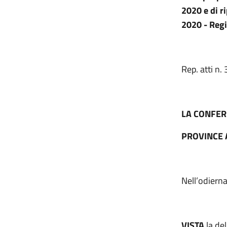
2020 e di r
2020 - Regi
Rep. atti n
LA CONFER
PROVINCE 
Nell’odiern
VISTA
la de