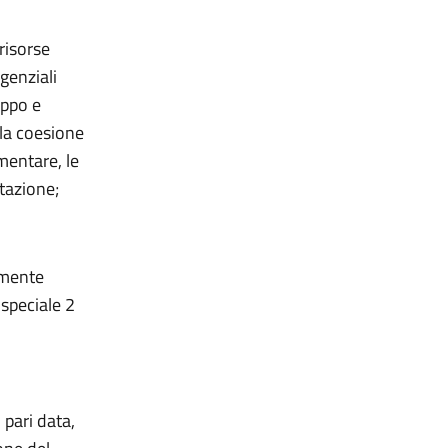
risorse
genziali
uppo e
 la coesione
mentare, le
tazione;
lmente
speciale 2
 pari data,