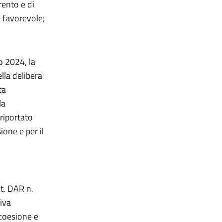
rento e di
 favorevole;
io 2024, la
lla delibera
ta
la
 riportato
ione e per il
t. DAR n.
iva
 coesione e