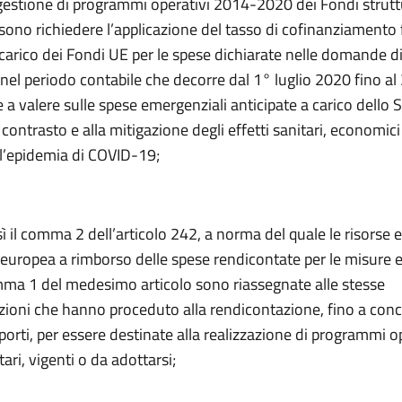
 gestione di programmi operativi 2014-2020 dei Fondi strutt
sono richiedere l’applicazione del tasso di cofinanziamento 
carico dei Fondi UE per le spese dichiarate nelle domande d
el periodo contabile che decorre dal 1° luglio 2020 fino al
a valere sulle spese emergenziali anticipate a carico dello 
 contrasto e alla mitigazione degli effetti sanitari, economici 
ll’epidemia di COVID-19;
sì il comma 2 dell’articolo 242, a norma del quale le risorse 
 europea a rimborso delle spese rendicontate per le misure 
omma 1 del medesimo articolo sono riassegnate alle stesse
ioni che hanno proceduto alla rendicontazione, fino a conc
mporti, per essere destinate alla realizzazione di programmi o
ri, vigenti o da adottarsi;