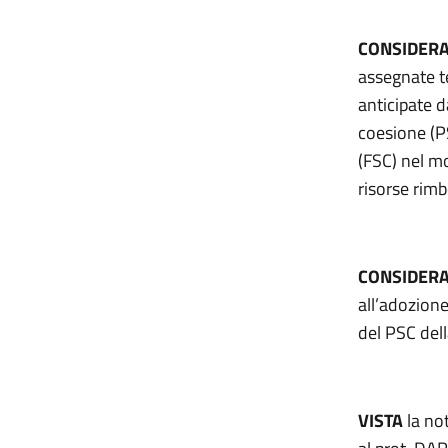
CONSIDER
assegnate t
anticipate d
coesione (PS
(FSC) nel m
risorse rimb
CONSIDER
all’adozion
del PSC del
VISTA
la no