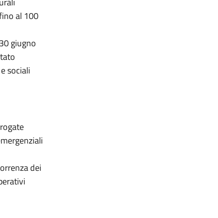
urali
fino al 100
i
 30 giugno
Stato
e sociali
erogate
emergenziali
orrenza dei
perativi