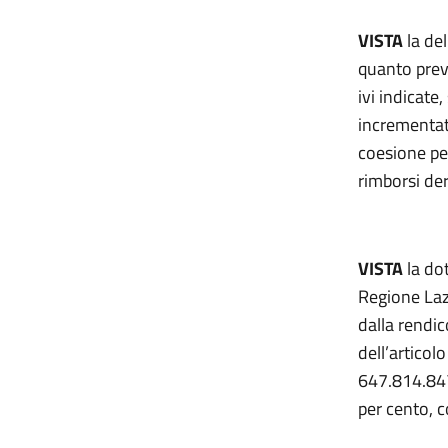
VISTA
la de
quanto previ
ivi indicate
incrementat
coesione pe
rimborsi der
VISTA
la do
Regione Laz
dalla rendic
dell’artico
647.814.847
per cento, 