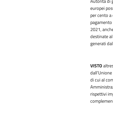
Autorità di
europei pos
per cento a 
pagamento n
2021, anche 
destinate al
generati da
VISTO
altre
dall’Unione
di cui al c
Amministraz
rispettivi i
complementa