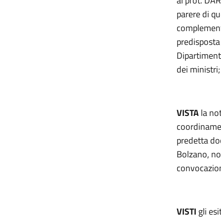
al prot. DAR
parere di q
complement
predisposta
Dipartimento
dei ministri;
VISTA
la no
coordinamen
predetta do
Bolzano, no
convocazion
VISTI
gli esi