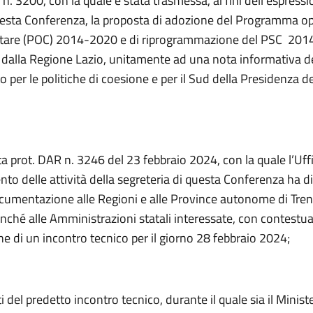
 n. 3200, con la quale è stata trasmessa, ai fini dell’espressi
uesta Conferenza, la proposta di adozione del Programma o
are (POC) 2014-2020 e di riprogrammazione del PSC 201
 dalla Regione Lazio, unitamente ad una nota informativa d
 per le politiche di coesione e per il Sud della Presidenza d
ta prot. DAR n. 3246 del 23 febbraio 2024, con la quale l’Uffic
to delle attività della segreteria di questa Conferenza ha d
cumentazione alle Regioni e alle Province autonome di Tren
nché alle Amministrazioni statali interessate, con contestua
e di un incontro tecnico per il giorno 28 febbraio 2024;
ti del predetto incontro tecnico, durante il quale sia il Minist