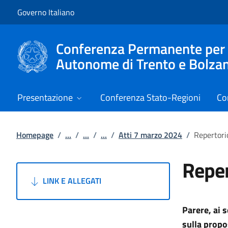
Vai al contenuto
Vai alla navigazione del sito
Governo Italiano
Conferenza Permanente per i r
Autonome di Trento e Bolza
Presentazione
Conferenza Stato-Regioni
Co
Homepage
/
...
/
...
/
...
/
Atti 7 marzo 2024
/
Repertori
Reper
LINK E ALLEGATI
Parere, ai 
sulla prop