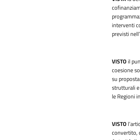
cofinanziam
programmaz
interventi 
previsti ne
VISTO
il pu
coesione so
su proposta
strutturali 
le Regioni i
VISTO
l’art
convertito, 