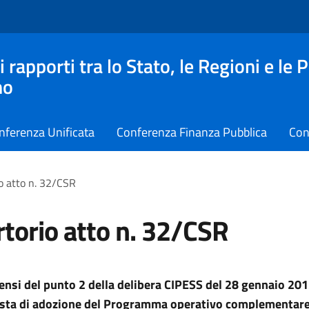
apporti tra lo Stato, le Regioni e le 
no
nferenza Unificata
Conferenza Finanza Pubblica
Con
o atto n. 32/CSR
torio atto n. 32/CSR
sensi del punto 2 della delibera CIPESS del 28 gennaio 201
osta di adozione del Programma operativo complementar