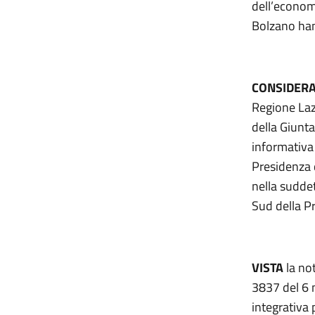
dell’economi
Bolzano han
CONSIDER
Regione Lazi
della Giunta
informativa 
Presidenza d
nella suddet
Sud della Pr
VISTA
la no
3837 del 6 
integrativa 