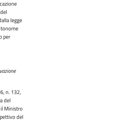
ocazione
 del
dalla legge
 autonome
o per
ovazione
6, n. 132,
a del
il Ministro
pettivo del