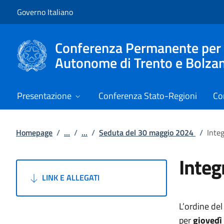
Vai al contenuto
Vai alla navigazione del sito
Governo Italiano
Conferenza Permanente per i r
Autonome di Trento e Bolza
Presentazione
Conferenza Stato-Regioni
Co
Homepage
/
...
/
...
/
Seduta del 30 maggio 2024
/
Inte
Integ
LINK E ALLEGATI
L’ordine del
per
giovedì