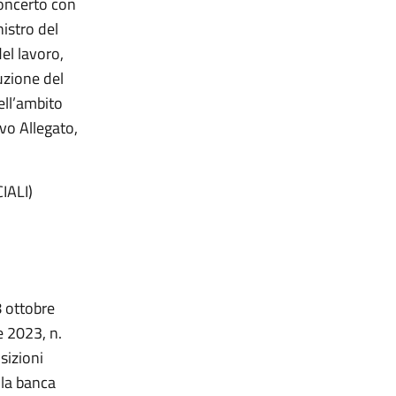
concerto con
nistro del
del lavoro,
uzione del
ell’ambito
vo Allegato,
IALI)
 ottobre
e 2023, n.
sizioni
 la banca