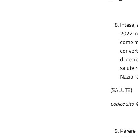
Intesa, 
2022, n
come mo
convert
di decr
salute 
Nazion
(SALUTE)
Codice sito
Parere,