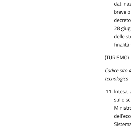
dati naz
breve o 
decreto
28 giug
delle st
finalità
(TURISMO)
Codice sito 
tecnologica
Intesa,
sullo s
Ministr
dell’ec
Sistema