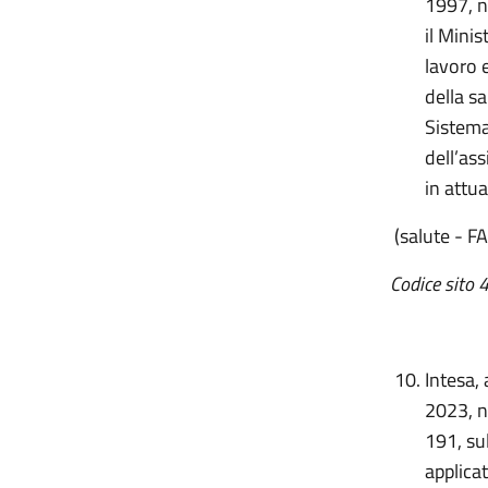
1997, n
il Minis
lavoro e
della sa
Sistema
dell’as
in attu
(salute - FA
Codice sito 
Intesa, 
2023, n
191, su
applicat