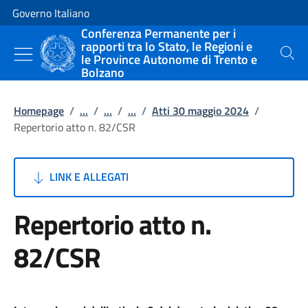
Vai al contenuto
Vai alla navigazione del sito
Governo Italiano
Conferenza Permanente per i
rapporti tra lo Stato, le Regioni e
le Province Autonome di Trento e
Cerca
Bolzano
Homepage
/
...
/
...
/
...
/
Atti 30 maggio 2024
/
Repertorio atto n. 82/CSR
LINK E ALLEGATI
Repertorio atto n.
82/CSR