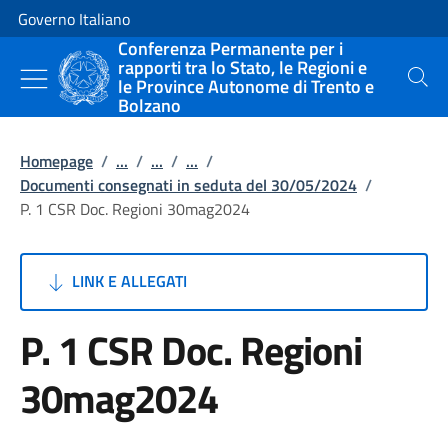
Vai al contenuto
Vai alla navigazione del sito
Governo Italiano
Conferenza Permanente per i
rapporti tra lo Stato, le Regioni e
le Province Autonome di Trento e
Cerca
Bolzano
Homepage
/
...
/
...
/
...
/
Documenti consegnati in seduta del 30/05/2024
/
P. 1 CSR Doc. Regioni 30mag2024
LINK E ALLEGATI
P. 1 CSR Doc. Regioni
30mag2024