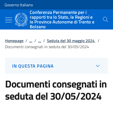
Vai al contenuto
Vai alla navigazione del sito
Governo Italiano
Conferenza Permanente per i
rapporti tra lo Stato, le Regioni e
le Province Autonome di Trento e
Cerca
Bolzano
Homepage
/
...
/
...
/
Seduta del 30 maggio 2024
/
Documenti consegnati in seduta del 30/05/2024
IN QUESTA PAGINA
Documenti consegnati in
seduta del 30/05/2024