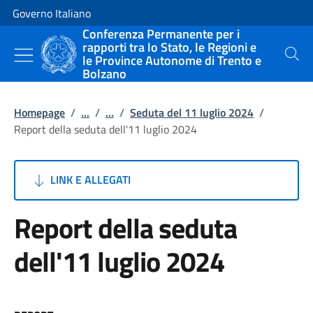
Vai al contenuto
Vai alla navigazione del sito
Governo Italiano
Conferenza Permanente per i
rapporti tra lo Stato, le Regioni e
le Province Autonome di Trento e
Cerca
Bolzano
Homepage
/
...
/
...
/
Seduta del 11 luglio 2024
/
Report della seduta dell'11 luglio 2024
LINK E ALLEGATI
Report della seduta
dell'11 luglio 2024