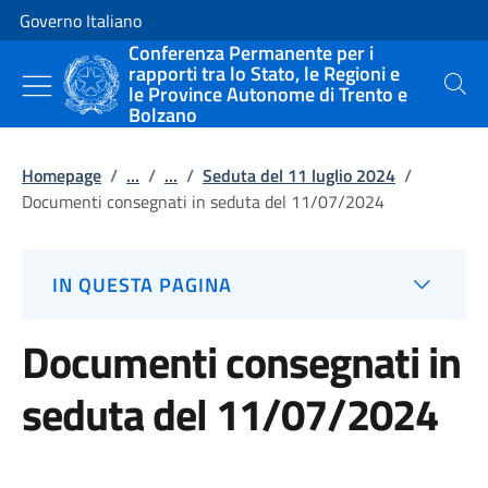
Vai al contenuto
Vai alla navigazione del sito
Governo Italiano
Conferenza Permanente per i
rapporti tra lo Stato, le Regioni e
le Province Autonome di Trento e
Cerca
Bolzano
Homepage
/
...
/
...
/
Seduta del 11 luglio 2024
/
Documenti consegnati in seduta del 11/07/2024
IN QUESTA PAGINA
Documenti consegnati in
seduta del 11/07/2024