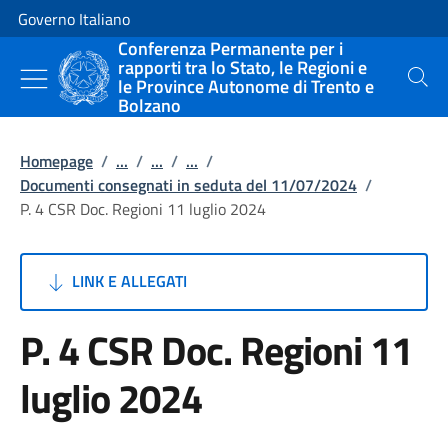
Vai al contenuto
Vai alla navigazione del sito
Governo Italiano
Conferenza Permanente per i
rapporti tra lo Stato, le Regioni e
le Province Autonome di Trento e
Cerca
Bolzano
Homepage
/
...
/
...
/
...
/
Documenti consegnati in seduta del 11/07/2024
/
P. 4 CSR Doc. Regioni 11 luglio 2024
LINK E ALLEGATI
P. 4 CSR Doc. Regioni 11
luglio 2024