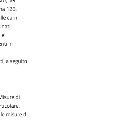
to, per
mma 128,
lle carni
tinati
 e
nti in
i, a seguito
Misure di
ticolare,
 le misure di