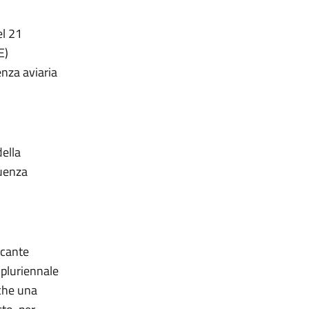
el 21
E)
enza aviaria
della
luenza
ecante
 pluriennale
 che una