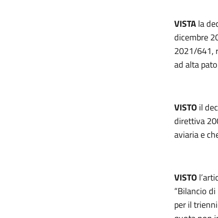
VISTA
la de
dicembre 20
2021/641, re
ad alta pato
VISTO
il de
direttiva 20
aviaria e ch
VISTO
l’art
“Bilancio di
per il trien