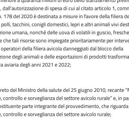
feriore a quaranta milioni di euro dello stanziamento previs
 dall’autorizzazione di spesa di cui al citato articolo 1, co
n. 178 del 2020 è destinata a misure in favore della filiera de
polli, tacchini, conigli domestici, lepri e altri animali vivi des
zione umana, nonché delle uova di volatili in guscio, fresche
 che tali risorse sono impiegate prioritariamente per interve
 operatori della filiera avicola danneggiati dal blocco della
ne degli animali e delle esportazioni di prodotti trasformat
za aviaria degli anni 2021 e 2022;
creto del Ministro della salute del 25 giugno 2010, recante “
 controllo e sorveglianza del settore avicolo rurale” e, in par
costituente parte integrante del provvedimento, che riguarda
 controllo e sorveglianza del settore avicolo rurale;