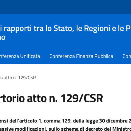
apporti tra lo Stato, le Regioni e le 
no
nferenza Unificata
Conferenza Finanza Pubblica
Con
io atto n. 129/CSR
torio atto n. 129/CSR
sensi dell’articolo 1, comma 129, della legge 30 dicembre 
essive modificazioni, sullo schema di decreto del Ministr