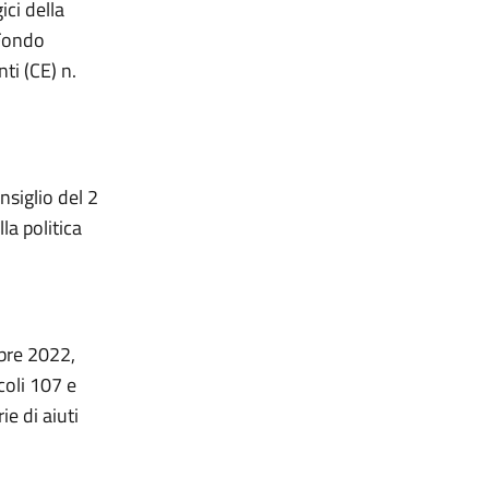
ici della
 Fondo
ti (CE) n.
siglio del 2
la politica
bre 2022,
coli 107 e
e di aiuti