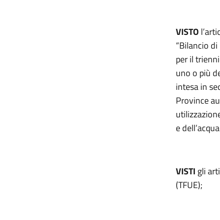
VISTO
l’art
“Bilancio di
per il trien
uno o più de
intesa in se
Province aut
utilizzazion
e dell’acqu
VISTI
gli ar
(TFUE);