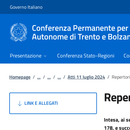
Vai al contenuto
Vai alla navigazione del sito
Governo Italiano
Conferenza Permanente per i r
Autonome di Trento e Bolza
Presentazione
Conferenza Stato-Regioni
Co
Homepage
/
...
/
...
/
...
/
Atti 11 luglio 2024
/
Repertor
Reper
LINK E ALLEGATI
Intesa, ai 
178, e succ