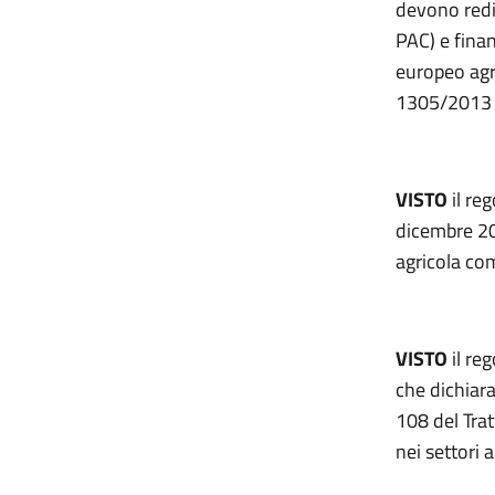
devono redig
PAC) e fina
europeo agri
1305/2013 
VISTO
il re
dicembre 202
agricola co
VISTO
il re
che dichiara
108 del Tra
nei settori a