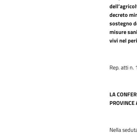
dell’agricol
decreto min
sostegno de
misure sani
vivi nel pe
Rep. atti n.
LA CONFER
PROVINCE 
Nella seduta