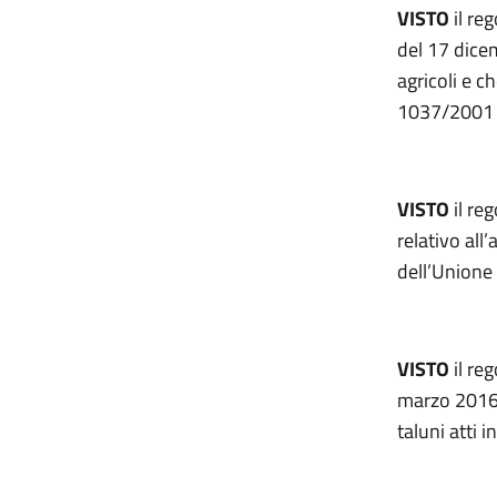
VISTO
il r
del 17 dice
agricoli e c
1037/2001 e
VISTO
il re
relativo all
dell’Unione 
VISTO
il re
marzo 2016, 
taluni atti 