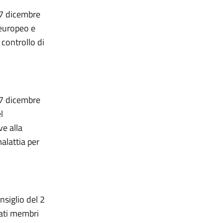
17 dicembre
 europeo e
 controllo di
17 dicembre
l
e alla
alattia per
siglio del 2
tati membri