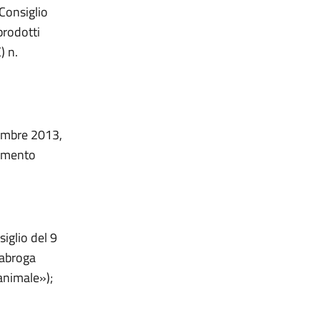
Consiglio
prodotti
) n.
embre 2013,
namento
iglio del 9
 abroga
 animale»);