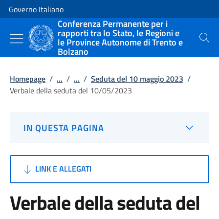
Vai al contenuto
Vai alla navigazione del sito
Governo Italiano
Conferenza Permanente per i
rapporti tra lo Stato, le Regioni e
le Province Autonome di Trento e
Cerca
Bolzano
Homepage
/
...
/
...
/
Seduta del 10 maggio 2023
/
Verbale della seduta del 10/05/2023
IN QUESTA PAGINA
LINK E ALLEGATI
Verbale della seduta del