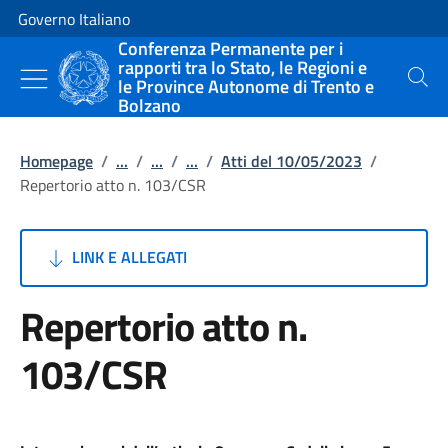
Vai al contenuto
Vai alla navigazione del sito
Governo Italiano
Conferenza Permanente per i
rapporti tra lo Stato, le Regioni e
le Province Autonome di Trento e
Cerca
Bolzano
Homepage
/
...
/
...
/
...
/
Atti del 10/05/2023
/
Repertorio atto n. 103/CSR
LINK E ALLEGATI
Repertorio atto n.
103/CSR