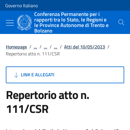
Vai al contenuto
Vai alla navigazione del sito
Governo Italiano
Conferenza Permanente per i
rapporti tra lo Stato, le Regioni e
le Province Autonome di Trento e
Cerca
Bolzano
Homepage
/
...
/
...
/
...
/
Atti del 10/05/2023
/
Repertorio atto n. 111/CSR
LINK E ALLEGATI
Repertorio atto n.
111/CSR