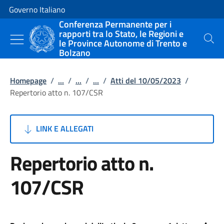
Vai al contenuto
Vai alla navigazione del sito
Governo Italiano
Conferenza Permanente per i
rapporti tra lo Stato, le Regioni e
le Province Autonome di Trento e
Cerca
Bolzano
Homepage
/
...
/
...
/
...
/
Atti del 10/05/2023
/
Repertorio atto n. 107/CSR
LINK E ALLEGATI
Repertorio atto n.
107/CSR