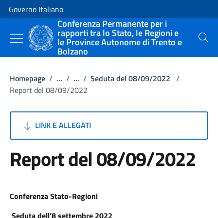
Vai al contenuto
Vai alla navigazione del sito
Governo Italiano
Conferenza Permanente per i
rapporti tra lo Stato, le Regioni e
le Province Autonome di Trento e
Cerca
Bolzano
Homepage
/
...
/
...
/
Seduta del 08/09/2022
/
Report del 08/09/2022
LINK E ALLEGATI
Report del 08/09/2022
Conferenza Stato-Regioni
Seduta dell’8 settembre 2022