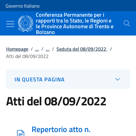
Vai al contenuto
Vai alla navigazione del sito
Governo Italiano
Conferenza Permanente per i
rapporti tra lo Stato, le Regioni e
le Province Autonome di Trento e
Cerca
Bolzano
Homepage
/
...
/
...
/
Seduta del 08/09/2022
/
Atti del 08/09/2022
IN QUESTA PAGINA
Atti del 08/09/2022
Repertorio atto n.