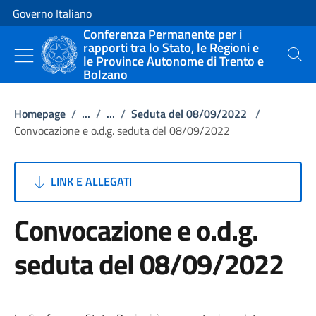
Vai al contenuto
Vai alla navigazione del sito
Governo Italiano
Conferenza Permanente per i
rapporti tra lo Stato, le Regioni e
le Province Autonome di Trento e
Cerca
Bolzano
Homepage
/
...
/
...
/
Seduta del 08/09/2022
/
Convocazione e o.d.g. seduta del 08/09/2022
LINK E ALLEGATI
Convocazione e o.d.g.
seduta del 08/09/2022