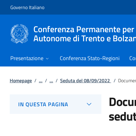
Vai al contenuto
Vai alla navigazione del sito
Governo Italiano
Conferenza Permanente per i r
Autonome di Trento e Bolza
Presentazione
Conferenza Stato-Regioni
Co
Homepage
/
...
/
...
/
Seduta del 08/09/2022
/
Documen
Docum
IN QUESTA PAGINA
sedu