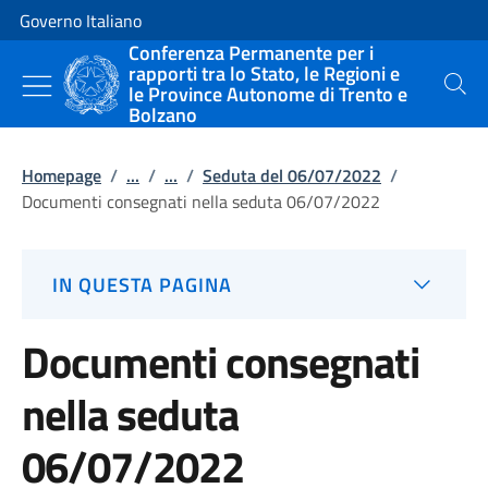
Vai al contenuto
Vai alla navigazione del sito
Governo Italiano
Conferenza Permanente per i
rapporti tra lo Stato, le Regioni e
le Province Autonome di Trento e
Cerca
Bolzano
Homepage
/
...
/
...
/
Seduta del 06/07/2022
/
Documenti consegnati nella seduta 06/07/2022
IN QUESTA PAGINA
Documenti consegnati
nella seduta
06/07/2022