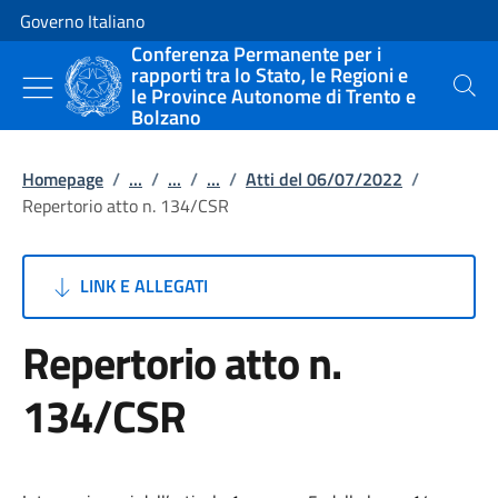
Vai al contenuto
Vai alla navigazione del sito
Governo Italiano
Conferenza Permanente per i
rapporti tra lo Stato, le Regioni e
le Province Autonome di Trento e
Cerca
Bolzano
Homepage
/
...
/
...
/
...
/
Atti del 06/07/2022
/
Repertorio atto n. 134/CSR
LINK E ALLEGATI
Repertorio atto n.
134/CSR