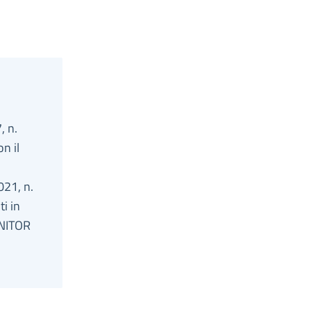
, n.
n il
021, n.
i in
ONITOR