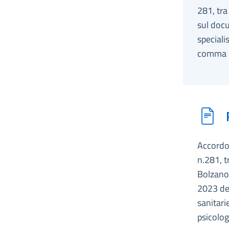
281, tra
sul doc
speciali
comma 1,
Accordo,
n.281, t
Bolzano,
2023 dei
sanitari
psicolog