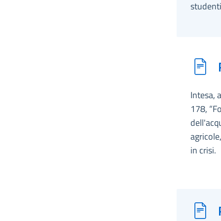
studenti
Intesa, 
178, “Fo
dell'acq
agricole
in crisi.