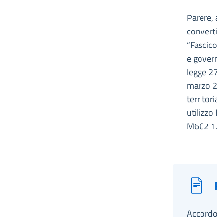
Parere, 
converti
“Fascico
e govern
legge 27
marzo 20
territor
utilizzo
M6C2 1.
Accordo,