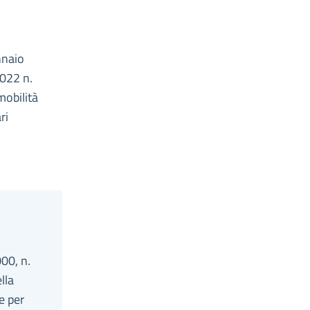
nnaio
2022 n.
mobilità
ri
00, n.
lla
e per