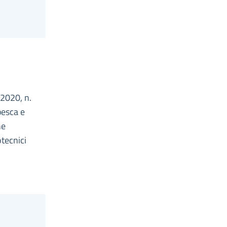
 2020, n.
pesca e
he
otecnici