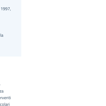
o 1997,
la
o
za
erventi
colari