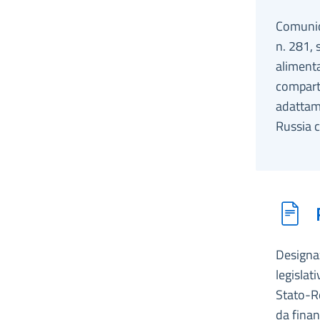
Comunica
n. 281, 
alimenta
comparto
adattame
Russia c
Designaz
legisla
Stato-Re
da finan