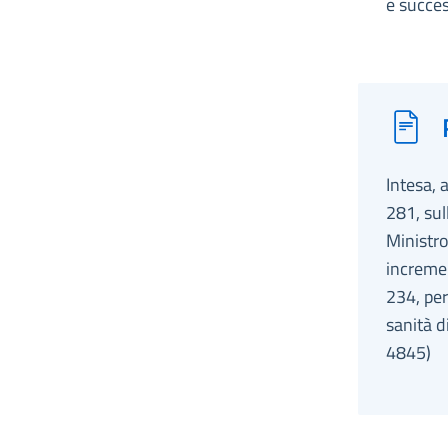
e succes
Intesa, 
281, sul
Ministro
incremen
234, per
sanità d
4845)