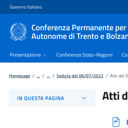
Vai al contenuto
Vai alla navigazione del sito
Governo Italiano
Conferenza Permanente per i r
Autonome di Trento e Bolza
Presentazione
Conferenza Stato-Regioni
Co
Homepage
/
...
/
...
/
Seduta del 06/07/2022
/
Atti del
Atti 
IN QUESTA PAGINA