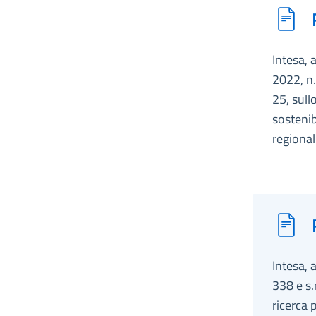
Intesa, 
2022, n.
25, sull
sostenib
regional
Intesa, 
338 e s.
ricerca 