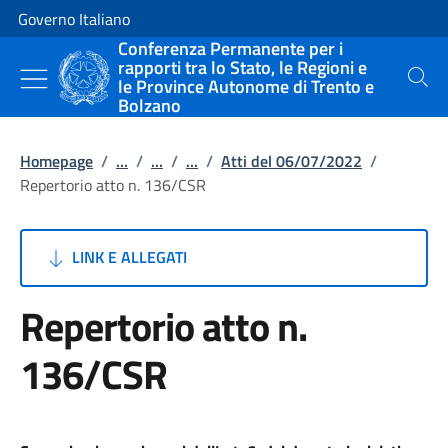
Vai al contenuto
Vai alla navigazione del sito
Governo Italiano
Conferenza Permanente per i
rapporti tra lo Stato, le Regioni e
le Province Autonome di Trento e
Cerca
Bolzano
Homepage
/
...
/
...
/
...
/
Atti del 06/07/2022
/
Repertorio atto n. 136/CSR
LINK E ALLEGATI
Repertorio atto n.
136/CSR