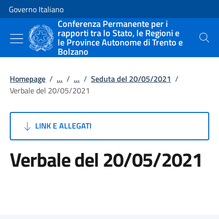
Vai al contenuto
Vai alla navigazione del sito
Governo Italiano
Conferenza Permanente per i
rapporti tra lo Stato, le Regioni e
le Province Autonome di Trento e
Cerca
Bolzano
Homepage
/
...
/
...
/
Seduta del 20/05/2021
/
Verbale del 20/05/2021
LINK E ALLEGATI
Verbale del 20/05/2021