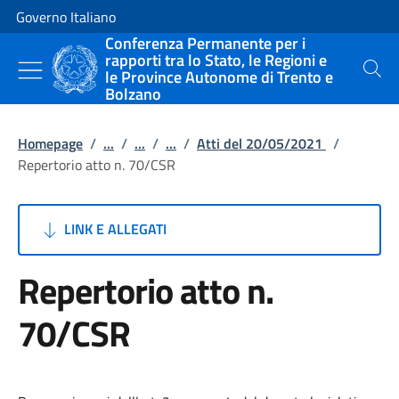
Vai al contenuto
Vai alla navigazione del sito
Governo Italiano
Conferenza Permanente per i
rapporti tra lo Stato, le Regioni e
le Province Autonome di Trento e
Cerca
Bolzano
Homepage
/
...
/
...
/
...
/
Atti del 20/05/2021
/
Repertorio atto n. 70/CSR
LINK E ALLEGATI
Repertorio atto n.
70/CSR